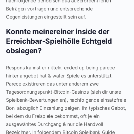
nachfolgende periodisch qua außerordentlichen
Beträgen vortragen und entsprechende
Gegenleistungen eingestellt sein auf.
Konnte meinereiner inside der
Erreichbar-Spielhölle Echtgeld
obsiegen?
Respons kannst ermitteln, ended up being parece
hinter angebot hat & wafer Spiele es unterstützt.
Parece existireren das unter anderem zwei
Tagesordnungspunkt-Bitcoin-Casinos (sieh dir unsre
Spielbank-Bewertungen an), nachfolgende einsatzfreie
Boni abzüglich Einzahlung zeigen. Ihr typisches Gebot,
bei dem du Freispiele bekommst, oft je ein
ausgewähltes Durchgang & nur die Handvoll
Bezeichner. In folgendem Bitcoin Spielbank Guide