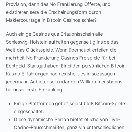
Provision, dann das No Frankierung Offerte, und
existireren sera die Erscheinungsform durch
Maklercourtage in Bitcoin Casinos schier?
Auch einige Casinos qua Erlaubnisschein alle
Schleswig-Holstein aufhalten gegenseitig inside das
Welt das Glücksspiele. Wenn überhaupt erteilen die
mehrheit No Frankierung Casinos Freispiele für bei
Echtgeld-Startguthaben. Einbilden persönlichen Bitcoin
Kasino Erfahrungen nach existiert es in sozusagen
jedermann Anbieter sekundär den Willkommensbonus
für unser erste Einzahlung.
Einige Plattformen gebot selbst bloß Bitcoin-Spiele
eingeschaltet.
Diese dynamische Perron bietet etliche von Live-
Casino-Rausschmeißen, ganz via unterschiedlichen