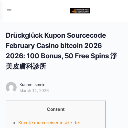
Drückglück Kupon Sourcecode
February Casino bitcoin 2026
2026: 100 Bonus, 50 Free Spins 淨
美皮膚科診所
Kunam Isemin
March 14, 2026
Content
Konnte meinereiner inside der