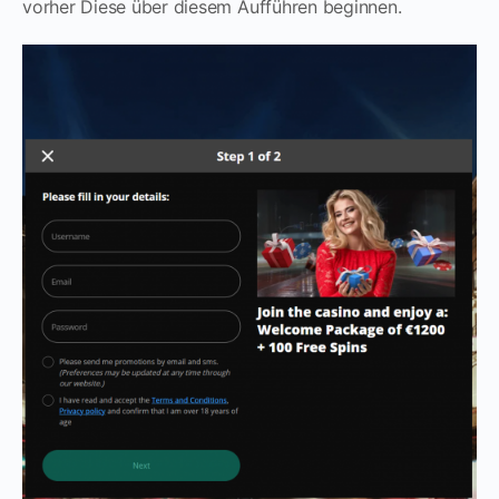
vorher Diese über diesem Aufführen beginnen.