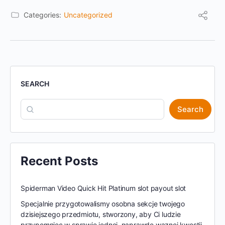
Categories:
Uncategorized
SEARCH
Search
Recent Posts
Spiderman Video Quick Hit Platinum slot payout slot
Specjalnie przygotowalismy osobna sekcje twojego
dzisiejszego przedmiotu, stworzony, aby Ci ludzie
przypomniec w sprawie jednej, naprawde waznej kwestii