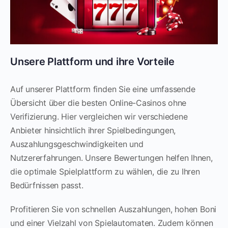
Unsere Plattform und ihre Vorteile
Auf unserer Plattform finden Sie eine umfassende
Übersicht über die besten Online-Casinos ohne
Verifizierung. Hier vergleichen wir verschiedene
Anbieter hinsichtlich ihrer Spielbedingungen,
Auszahlungsgeschwindigkeiten und
Nutzererfahrungen. Unsere Bewertungen helfen Ihnen,
die optimale Spielplattform zu wählen, die zu Ihren
Bedürfnissen passt.
Profitieren Sie von schnellen Auszahlungen, hohen Boni
und einer Vielzahl von Spielautomaten. Zudem können