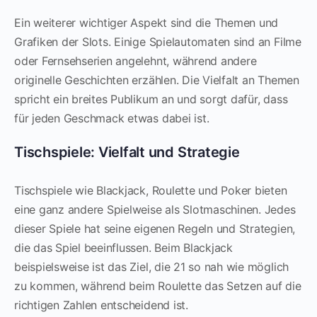
Ein weiterer wichtiger Aspekt sind die Themen und
Grafiken der Slots. Einige Spielautomaten sind an Filme
oder Fernsehserien angelehnt, während andere
originelle Geschichten erzählen. Die Vielfalt an Themen
spricht ein breites Publikum an und sorgt dafür, dass
für jeden Geschmack etwas dabei ist.
Tischspiele: Vielfalt und Strategie
Tischspiele wie Blackjack, Roulette und Poker bieten
eine ganz andere Spielweise als Slotmaschinen. Jedes
dieser Spiele hat seine eigenen Regeln und Strategien,
die das Spiel beeinflussen. Beim Blackjack
beispielsweise ist das Ziel, die 21 so nah wie möglich
zu kommen, während beim Roulette das Setzen auf die
richtigen Zahlen entscheidend ist.