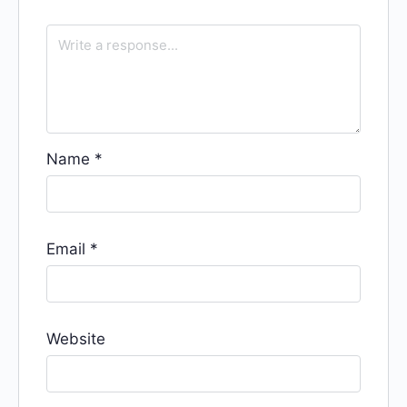
Name
*
Email
*
Website