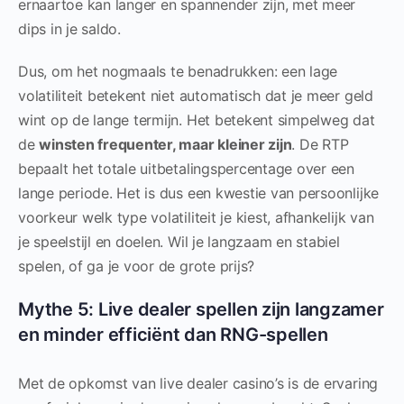
ernaartoe kan langer en spannender zijn, met meer
dips in je saldo.
Dus, om het nogmaals te benadrukken: een lage
volatiliteit betekent niet automatisch dat je meer geld
wint op de lange termijn. Het betekent simpelweg dat
de
winsten frequenter, maar kleiner zijn
. De RTP
bepaalt het totale uitbetalingspercentage over een
lange periode. Het is dus een kwestie van persoonlijke
voorkeur welk type volatiliteit je kiest, afhankelijk van
je speelstijl en doelen. Wil je langzaam en stabiel
spelen, of ga je voor de grote prijs?
Mythe 5: Live dealer spellen zijn langzamer
en minder efficiënt dan RNG-spellen
Met de opkomst van live dealer casino’s is de ervaring