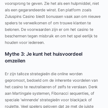
voorsprong te geven. Zie het als een hulpmiddel, niet
als een gegarandeerde winst. Een platform zoals
Zuluspins Casino biedt bonussen vaak aan om nieuwe
spelers te verwelkomen of om trouwe klanten te
belonen. De voorwaarden zijn er om het casino te
beschermen tegen misbruik en om het spel eerlijk te
houden voor iedereen.
Mythe 3: Je kunt het huisvoordeel
omzeilen
Er zijn talloze strategieën die online worden
gepromoot, bedoeld om de inherente voordelen van
het casino te neutraliseren of zelfs te verslaan. Denk
aan Martingale systemen, Fibonacci sequenties, of
speciale ‘winnende’ strategieën voor blackjack of
roulette. Veel spelers geloven dat ze met de juiste