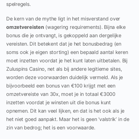
spelregels.
De kern van de mythe ligt in het misverstand over
omzetvereisten
(wagering requirements). Bijna elke
bonus die je ontvangt, is gekoppeld aan dergelijke
vereisten. Dit betekent dat je het bonusbedrag (en
soms ook je eigen storting) een bepaald aantal keren
moet inzetten voordat je het kunt laten uitbetalen. Bij
Zuluspins Casino, net als bij andere legitieme sites,
worden deze voorwaarden duidelijk vermeld. Als je
bijvoorbeeld een bonus van €100 krijgt met een
omzetvereiste van 30x, moet je in totaal €3000
inzetten voordat je winsten uit die bonus kunt
opnemen. Dit kan veel lijken, en dat is het ook als je
het niet goed aanpakt. Maar het is geen ‘valstrik’ in de
zin van bedrog; het is een voorwaarde.