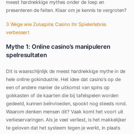
meest hardnekkige mythes onder de loep en
presenteren de feiten. Klaar om je kennis te vergroten?
3 Wege wie Zuluspins Casino Ihr Spielerlebnis
verbessert
Mythe 1: Online casino’s manipuleren
spelresultaten
Dit is waarschijnlijk de meest hardnekkige mythe in de
hele online gokindustrie. Het idee dat casino’s op de
een of andere manier de uitkomst van spins op
gokkasten of de kaarten die bij tafelspelen worden
gedeeld, kunnen beïnvloeden, spookt nog steeds rond.
Waarom denken mensen dit? Vaak komt het voort uit
verlieservaringen. Als je veel verliest, is het makkelijker
te geloven dat het systeem tegen je werkt, in plaats