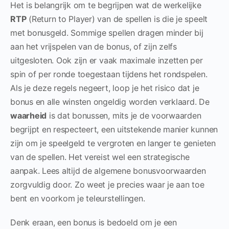
Het is belangrijk om te begrijpen wat de werkelijke
RTP
(Return to Player) van de spellen is die je speelt
met bonusgeld. Sommige spellen dragen minder bij
aan het vrijspelen van de bonus, of zijn zelfs
uitgesloten. Ook zijn er vaak maximale inzetten per
spin of per ronde toegestaan tijdens het rondspelen.
Als je deze regels negeert, loop je het risico dat je
bonus en alle winsten ongeldig worden verklaard. De
waarheid
is dat bonussen, mits je de voorwaarden
begrijpt en respecteert, een uitstekende manier kunnen
zijn om je speelgeld te vergroten en langer te genieten
van de spellen. Het vereist wel een strategische
aanpak. Lees altijd de algemene bonusvoorwaarden
zorgvuldig door. Zo weet je precies waar je aan toe
bent en voorkom je teleurstellingen.
Denk eraan, een bonus is bedoeld om je een