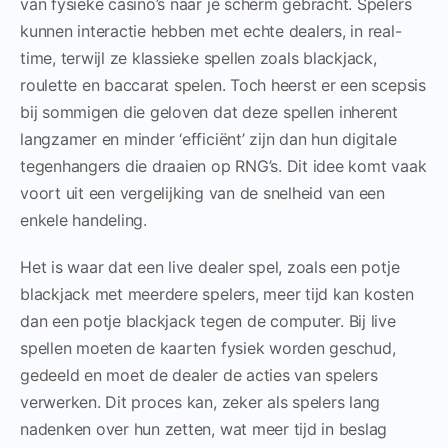
van fysieke casino’s naar je scherm gebracht. Spelers
kunnen interactie hebben met echte dealers, in real-
time, terwijl ze klassieke spellen zoals blackjack,
roulette en baccarat spelen. Toch heerst er een scepsis
bij sommigen die geloven dat deze spellen inherent
langzamer en minder ‘efficiënt’ zijn dan hun digitale
tegenhangers die draaien op RNG’s. Dit idee komt vaak
voort uit een vergelijking van de snelheid van een
enkele handeling.
Het is waar dat een live dealer spel, zoals een potje
blackjack met meerdere spelers, meer tijd kan kosten
dan een potje blackjack tegen de computer. Bij live
spellen moeten de kaarten fysiek worden geschud,
gedeeld en moet de dealer de acties van spelers
verwerken. Dit proces kan, zeker als spelers lang
nadenken over hun zetten, wat meer tijd in beslag