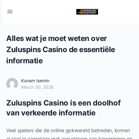
Alles wat je moet weten over
Zuluspins Casino de essentiële
informatie
Kunam Isemin
March 30, 2026
Zuluspins Casino is een doolhof
van verkeerde informatie
Veel spelers die de online gokwereld betreden, komen
al snel in aanraking met een stroom aan beweringen en