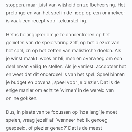
stoppen, maar juist van wijsheid en zelfbeheersing. Het
prolongeren van het spel in de hoop op een ommekeer
is vaak een recept voor teleurstelling.
Het is belangrijker om je te concentreren op het
genieten van de spelervaring zelf, op het plezier van
het spel, en op het zetten van realistische doelen. Als
je winst maakt, wees er blij mee en overweeg om een
deel ervan veilig te stellen. Als je verliest, accepteer het
en weet dat dit onderdeel is van het spel. Speel binnen
je budget en bovenal, speel voor je plezier. Dat is de
enige manier om echt te ‘winnen’ in de wereld van
online gokken.
Dus, in plaats van te focussen op ‘hoe lang’ je moet
spelen, vraag jezelf af: ‘wanneer heb ik genoeg
gespeeld, of plezier gehad?’ Dat is de meest