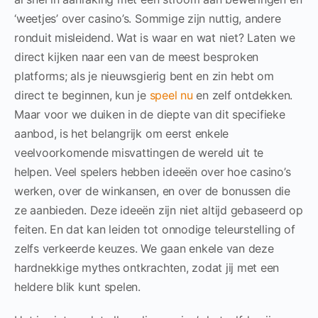
‘weetjes’ over casino’s. Sommige zijn nuttig, andere
ronduit misleidend. Wat is waar en wat niet? Laten we
direct kijken naar een van de meest besproken
platforms; als je nieuwsgierig bent en zin hebt om
direct te beginnen, kun je
speel nu
en zelf ontdekken.
Maar voor we duiken in de diepte van dit specifieke
aanbod, is het belangrijk om eerst enkele
veelvoorkomende misvattingen de wereld uit te
helpen. Veel spelers hebben ideeën over hoe casino’s
werken, over de winkansen, en over de bonussen die
ze aanbieden. Deze ideeën zijn niet altijd gebaseerd op
feiten. En dat kan leiden tot onnodige teleurstelling of
zelfs verkeerde keuzes. We gaan enkele van deze
hardnekkige mythes ontkrachten, zodat jij met een
heldere blik kunt spelen.