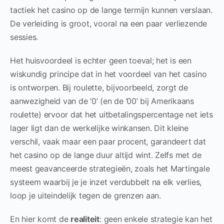
tactiek het casino op de lange termijn kunnen verslaan.
De verleiding is groot, vooral na een paar verliezende
sessies.
Het huisvoordeel is echter geen toeval; het is een
wiskundig principe dat in het voordeel van het casino
is ontworpen. Bij roulette, bijvoorbeeld, zorgt de
aanwezigheid van de ‘0’ (en de ’00’ bij Amerikaans
roulette) ervoor dat het uitbetalingspercentage net iets
lager ligt dan de werkelijke winkansen. Dit kleine
verschil, vaak maar een paar procent, garandeert dat
het casino op de lange duur altijd wint. Zelfs met de
meest geavanceerde strategieën, zoals het Martingale
systeem waarbij je je inzet verdubbelt na elk verlies,
loop je uiteindelijk tegen de grenzen aan.
En hier komt de
realiteit
: geen enkele strategie kan het