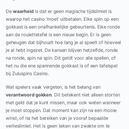
De
waarheid
is dat er geen magische tijdslimiet is
waarop het casino ‘moet’ uitbetalen. Elke spin op een
gokkast is een onafhankelijke gebeurtenis. Elke ronde
aan de roulettetafel is een nieuw begin. Er is geen
geheugen dat bijhoudt hoe lang je al speelt of hoeveel
je al hebt ingezet. De kansen blijven hetzelfde, ronde
na ronde, spin na spin. Dit geldt voor alle spellen, of
het nu die ene spannende gokkast is of een tafelspel
bij Zuluspins Casino.
Wat spelers vaak vergeten, is het belang van
verantwoord gokken
. Dit betekent niet alleen storten
met geld dat je kunt missen, maar ook weten wanneer
je moet stoppen. Dat moment kan zijn na een mooie
winst, of na het bereiken van je vooraf bepaalde
verlieslimiet. Het is geen teken van zwakte om te