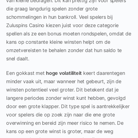
van kleine bedragen. Dit kan prettig zijn voor spelers
die graag langdurig spelen zonder grote
schommelingen in hun bankroll. Veel spelers bij
Zuluspins Casino kiezen juist voor deze categorie
spellen als ze een bonus moeten rondspelen, omdat de
kans op constante kleine winsten helpt om de
omzetvereisten te behalen zonder dat hun saldo te
snel daalt.
Een gokkast met
hoge volatiliteit
keert daarentegen
minder vaak uit, maar wanneer het gebeurt, zijn de
winsten potentieel veel groter. Dit betekent dat je
langere periodes zonder winst kunt hebben, gevolgd
door een grote klapper. Dit type spel is aantrekkelijker
voor spelers die op zoek zijn naar die ene grote
overwinning en bereid zijn meer risico te nemen. De
kans op een grote winst is groter, maar de weg