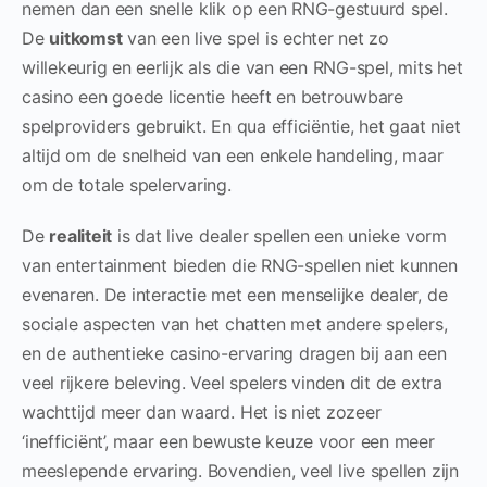
nemen dan een snelle klik op een RNG-gestuurd spel.
De
uitkomst
van een live spel is echter net zo
willekeurig en eerlijk als die van een RNG-spel, mits het
casino een goede licentie heeft en betrouwbare
spelproviders gebruikt. En qua efficiëntie, het gaat niet
altijd om de snelheid van een enkele handeling, maar
om de totale spelervaring.
De
realiteit
is dat live dealer spellen een unieke vorm
van entertainment bieden die RNG-spellen niet kunnen
evenaren. De interactie met een menselijke dealer, de
sociale aspecten van het chatten met andere spelers,
en de authentieke casino-ervaring dragen bij aan een
veel rijkere beleving. Veel spelers vinden dit de extra
wachttijd meer dan waard. Het is niet zozeer
‘inefficiënt’, maar een bewuste keuze voor een meer
meeslepende ervaring. Bovendien, veel live spellen zijn