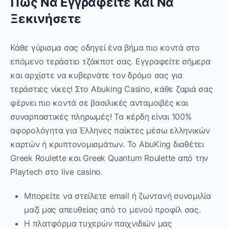
Πώς Να Εγγραφείτε Και Να
Ξεκινήσετε
Κάθε γύρισμα σας οδηγεί ένα βήμα πιο κοντά στο
επόμενο τεράστιο τζάκποτ σας. Εγγραφείτε σήμερα
και αρχίστε να κυβερνάτε τον δρόμο σας για
τεράστιες νίκες! Στο Abuking Casino, κάθε ζαριά σας
φέρνει πιο κοντά σε βασιλικές ανταμοιβές και
συναρπαστικές πληρωμές! Τα κέρδη είναι 100%
αφορολόγητα για Έλληνες παίκτες μέσω ελληνικών
καρτών ή κρυπτονομισμάτων. Το AbuKing διαθέτει
Greek Roulette και Greek Quantum Roulette από την
Playtech στο live casino.
Μπορείτε να στείλετε email ή ζωντανή συνομιλία
μαζί μας απευθείας από το μενού προφίλ σας.
Η πλατφόρμα τυχερών παιχνιδιών μας