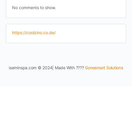
No comments to show.
https://coolzino.co.de/
iseminspa.com © 2024| Made With ????
Gonesmart Solutions