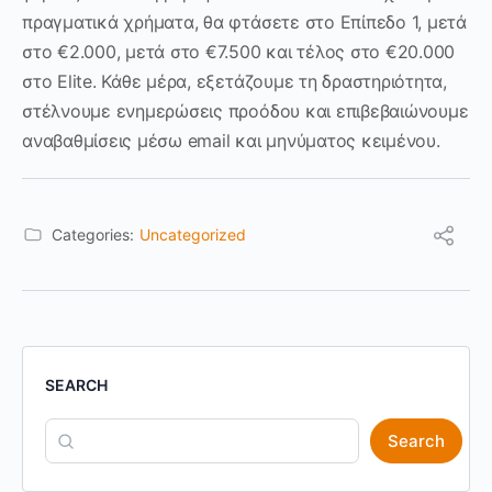
πραγματικά χρήματα, θα φτάσετε στο Επίπεδο 1, μετά
στο €2.000, μετά στο €7.500 και τέλος στο €20.000
στο Elite. Κάθε μέρα, εξετάζουμε τη δραστηριότητα,
στέλνουμε ενημερώσεις προόδου και επιβεβαιώνουμε
αναβαθμίσεις μέσω email και μηνύματος κειμένου.
Categories:
Uncategorized
SEARCH
Search