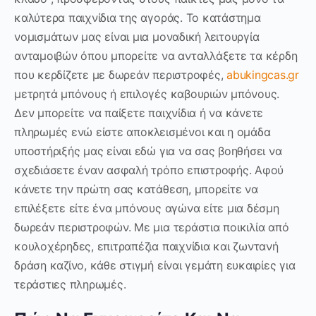
καλύτερα παιχνίδια της αγοράς. Το κατάστημα
νομισμάτων μας είναι μια μοναδική λειτουργία
ανταμοιβών όπου μπορείτε να ανταλλάξετε τα κέρδη
που κερδίζετε με δωρεάν περιστροφές,
abukingcas.gr
μετρητά μπόνους ή επιλογές καβουριών μπόνους.
Δεν μπορείτε να παίξετε παιχνίδια ή να κάνετε
πληρωμές ενώ είστε αποκλεισμένοι και η ομάδα
υποστήριξής μας είναι εδώ για να σας βοηθήσει να
σχεδιάσετε έναν ασφαλή τρόπο επιστροφής. Αφού
κάνετε την πρώτη σας κατάθεση, μπορείτε να
επιλέξετε είτε ένα μπόνους αγώνα είτε μια δέσμη
δωρεάν περιστροφών. Με μια τεράστια ποικιλία από
κουλοχέρηδες, επιτραπέζια παιχνίδια και ζωντανή
δράση καζίνο, κάθε στιγμή είναι γεμάτη ευκαιρίες για
τεράστιες πληρωμές.