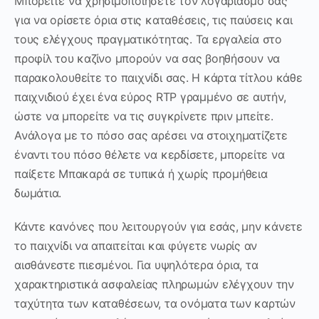
Μπορείτε να χρησιμοποιήσετε τον λογαριασμό σας
για να ορίσετε όρια στις καταθέσεις, τις παύσεις και
τους ελέγχους πραγματικότητας. Τα εργαλεία στο
προφίλ του καζίνο μπορούν να σας βοηθήσουν να
παρακολουθείτε το παιχνίδι σας. Η κάρτα τίτλου κάθε
παιχνιδιού έχει ένα εύρος RTP γραμμένο σε αυτήν,
ώστε να μπορείτε να τις συγκρίνετε πριν μπείτε.
Ανάλογα με το πόσο σας αρέσει να στοιχηματίζετε
έναντι του πόσο θέλετε να κερδίσετε, μπορείτε να
παίξετε Μπακαρά σε τυπικά ή χωρίς προμήθεια
δωμάτια.
Κάντε κανόνες που λειτουργούν για εσάς, μην κάνετε
το παιχνίδι να απαιτείται και φύγετε νωρίς αν
αισθάνεστε πιεσμένοι. Για υψηλότερα όρια, τα
χαρακτηριστικά ασφαλείας πληρωμών ελέγχουν την
ταχύτητα των καταθέσεων, τα ονόματα των καρτών